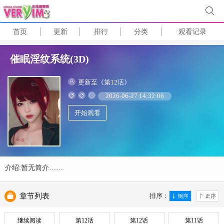
首页
更新
排行
分类
观看记录
催眠淫纹系统(3D)
更新至《第12话》
2026-06-27 14:32:06
开始观看
介绍:暂无简介……
章节列表
排序：
继续阅读
第12话
第12话
第11话