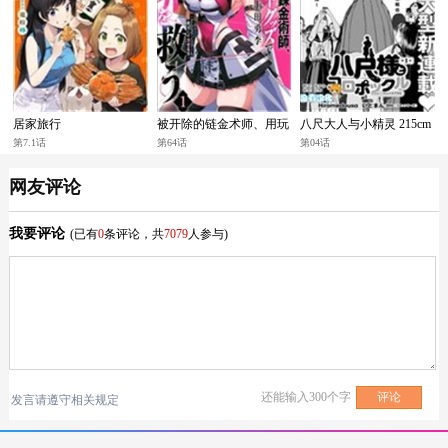
居家旅行
被开除的链金术师、用玩
八尺大人与小精灵 215cm
具拯救世界～让一切魔兽
与135cm的女子高中生
第7.1话
第64话
第04话
起飞的男人～
网友评论
我要评论
(已有
0
条评论，共
7079
人参与)
还能输入
300
个字
发言请遵守相关规定