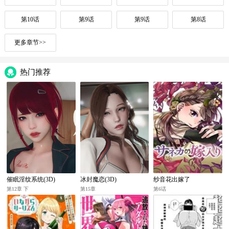
第10话
第9话
第9话
第8话
更多章节>>
热门推荐
催眠淫纹系统(3D)
冰封魔恋(3D)
纱音花出嫁了
第12章 下
第15章
第6话