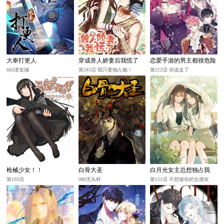
大奉打更人
穿成兽人娇妻后我慌了
恋爱手游的男主都很危险
663潜龙城
第245话 我只要独占她！
第212话 你该走了
枪械少女！！
白骨大圣
白月光女主总想独占我
第105话
080无头村
第151话 不想做你的女朋友