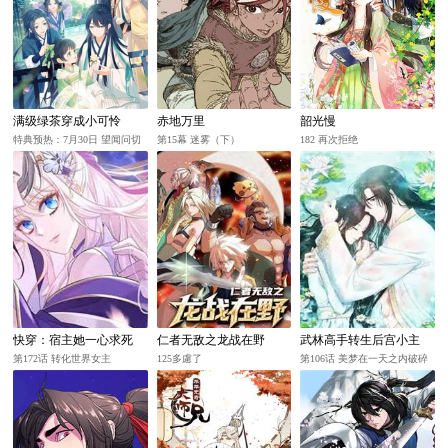
满级绿茶穿成小可怜
赤地万里
韶光慢
特典预热：7月30日 望闻问切
第15幕 迷雾（下）
182 再次拒绝
以身入药
快穿：宿主她一心求死
仁者无敌之龙战在野
武林高手转生后宫小主
第172话 转化世界女主
125多慮了
第106话 美梦在一天之内破碎