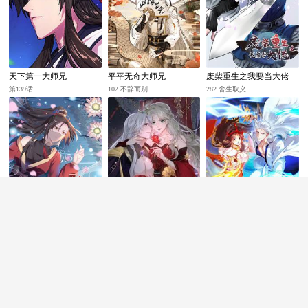
天下第一大师兄
平平无奇大师兄
废柴重生之我要当大佬
第139话
102 不辞而别
282.舍生取义
鬼医凤九
祖宗嫁到：病娇魔帝滚下
隐居十万年，后代请我出
榻
山