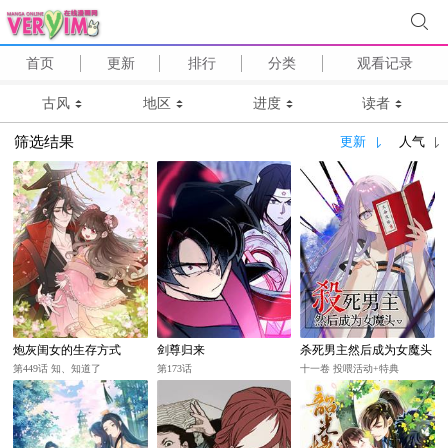
首页
更新
排行
分类
观看记录
古风
地区
进度
读者
筛选结果
更新
人气
炮灰闺女的生存方式
剑尊归来
杀死男主然后成为女魔头
第449话 知、知道了
第173话
十一卷 投喂活动+特典