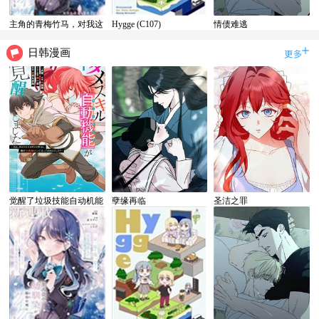
主角的青梅竹马，对我这
Hygge (C107)
情债难逃
个配角来势汹汹
日韩漫画
觉醒了垃圾技能自动机能
孽缘再临
圣洁之罪
~咦、工会挖角的人们不
再对我说「不需要」了