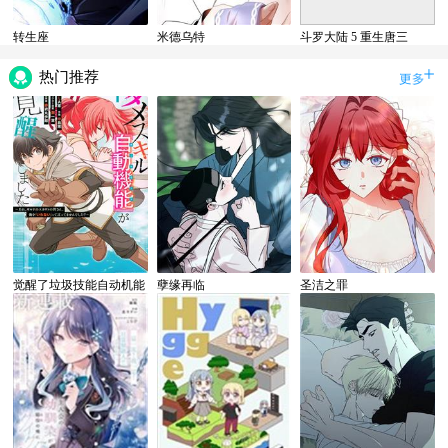
转生座
米德乌特
斗罗大陆 5 重生唐三
热门推荐
觉醒了垃圾技能自动机能
孽缘再临
圣洁之罪
~咦、工会挖角的人们不
再对我说「不需要」了