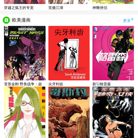
穿越之狐王的专宠
笑傲江湖
神雕侠侣
欧美漫画
变形金刚 野兽战争：超
尖牙利齿
新52格雷森
能勇士