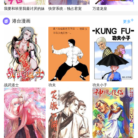
我要和班里我最讨厌的妹
快穿系统：独占君宠
万道龙皇
子结婚了
港台漫画
战武道士
功夫
功夫小子