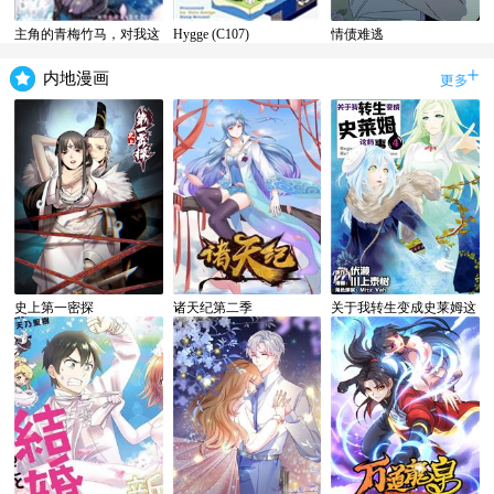
主角的青梅竹马，对我这
Hygge (C107)
情债难逃
个配角来势汹汹
内地漫画
史上第一密探
诸天纪第二季
关于我转生变成史莱姆这
档事