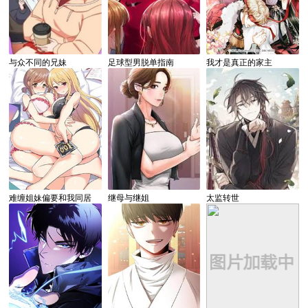
与众不同的兄妹
足球型男脱单指南
我才是真正的家主
难缠姐妹偏要和我同居
继母与继姐
太监转世