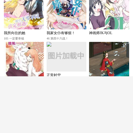
我所向往的她
我家女仆有够烦！
神画师JK与OL
105 一定要幸福
46 第四十六战！
正常时空
软腰1VN陈年
万物归途