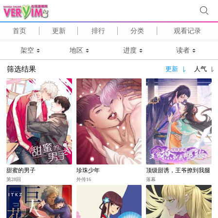
首页
更新
排行
分类
观看记录
架空
地区
进度
读者
筛选结果
更新
人气
甜蜜的男子
珍珠少年
顶级甜诱，王爷撩到我腿
软
第28回
外传16
落幕