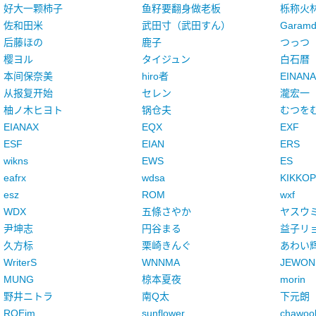
好大一颗柿子
鱼籽要翻身做老板
栎称火
佐和田米
武田寸（武田すん）
Garamd
后藤ほの
鹿子
つっつ
樱ヨル
タイジュン
白石暦
本间保奈美
hiro者
EINANA
从报复开始
セレン
瀧宏一
柚ノ木ヒヨト
锅仓夫
むつを
EIANAX
EQX
EXF
ESF
EIAN
ERS
wikns
EWS
ES
eafrx
wdsa
KIKKOP
esz
ROM
wxf
WDX
五條さやか
ヤスウ
尹坤志
円谷まる
益子リ
久方标
栗崎きんぐ
あわい
WriterS
WNNMA
JEWON
MUNG
椋本夏夜
morin
野井ニトラ
南Q太
下元朗
ROEjm
sunflower
chawoo