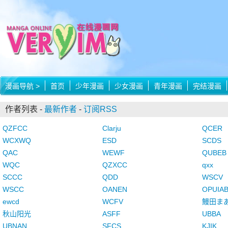
漫画导航
>
首页
少年漫画
少女漫画
青年漫画
完结漫画
作者列表 -
最新作者
-
订阅RSS
QZFCC
Clarju
QCER
WCXWQ
ESD
SCDS
QAC
WEWF
QUBEB
WQC
QZXCC
qxx
SCCC
QDD
WSCV
WSCC
OANEN
OPUIA
ewcd
WCFV
鰻田ま
秋山阳光
ASFF
UBBA
UBNAN
SFCS
KJIK