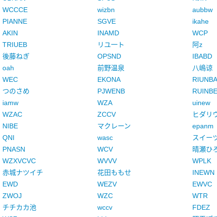
WCCCE
wizbn
aubbw
PIANNE
SGVE
ikahe
AKIN
INAMD
WCP
TRIUEB
リユ一ト
阿z
後藤ねぎ
OPSND
IBABD
oah
前野温泉
八嶋谅
WEC
EKONA
RIUNB
つのさめ
PJWENB
RUINB
iamw
WZA
uinew
WZAC
ZCCV
ヒダリ
NIBE
マクレーン
epanm
QNI
wasc
スイー
PNASN
WCV
晴瀬ひ
WZXVCVC
WVVV
WPLK
赤城ナツイチ
花田ももせ
INEWN
EWD
WEZV
EWVC
ZWOJ
WZC
WTR
チチカカ池
wccv
FDEZ