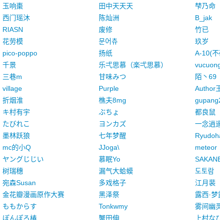
玉响棗
田中天天天
梺乃命
西门瑶沐
陈灿洲
B_jak
RIASN
废修
竹已
花劳模
문어츄
玖岁
pico-poppo
扬纸
A-10(
千景
乐弌思慕（楽弌思慕）
vucuon
三巷m
甘味みつ
陌丶69
village
Purple
Autho
折烟淮
樵夫8mg
gupang
キ村有宇
ぶちょ
都良鼠
たびれこ
ヨンカズ
一念逍
墨林跃狼
七年梦醒
Ryudoh
mc的小Q
JJoga\
meteor
ヤングじじい
慕眠Yo
SAKAN
树瑞穗
漏气大蛤蟆
도토람
宛森Susan
多戏格子
江月裴
金花瓣漫画原作大赛
黑泽祭
露西·梦
ももからす
Tonkwmy
雾间幽
ぽんぽろ椿
蟹田伸
上村な