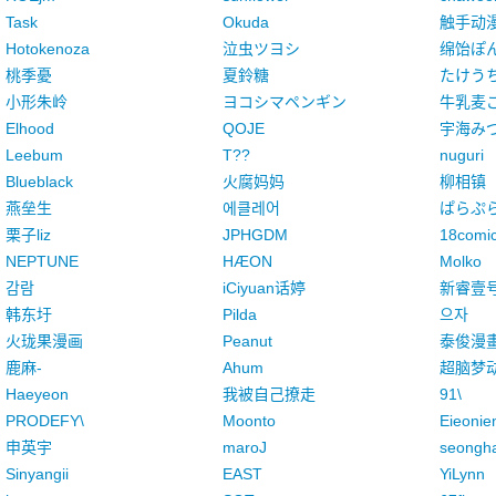
Task
Okuda
触手动
Hotokenoza
泣虫ツヨシ
绵饴ぽ
桃季憂
夏鈴糖
たけう
小形朱岭
ヨコシマペンギン
牛乳麦
Elhood
QOJE
宇海み
Leebum
T??
nuguri
Blueblack
火腐妈妈
柳相镇
燕垒生
에클레어
ぱらぷ
栗子liz
JPHGDM
18comi
NEPTUNE
HÆON
Molko
감람
iCiyuan话婷
新睿壹
韩东圩
Pilda
으자
火珑果漫画
Peanut
泰俊漫
鹿麻-
Ahum
超脑梦
Haeyeon
我被自己撩走
91\
PRODEFY\
Moonto
Eieonie
申英宇
maroJ
seongh
Sinyangii
EAST
YiLynn