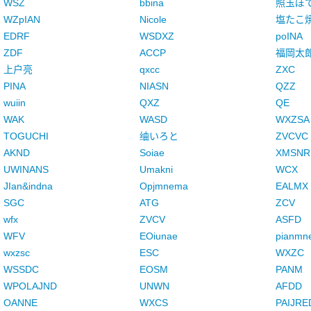
WSZ
bbina
照玉ぽ
WZpIAN
Nicole
塩たこ
EDRF
WSDXZ
poINA
ZDF
ACCP
福岡太
上户亮
qxcc
ZXC
PINA
NIASN
QZZ
wuiin
QXZ
QE
WAK
WASD
WXZSA
TOGUCHI
䌷いろと
ZVCVC
AKND
Soiae
XMSNR
UWINANS
Umakni
WCX
JIan&indna
Opjmnema
EALMX
SGC
ATG
ZCV
wfx
ZVCV
ASFD
WFV
EOiunae
pianmn
wxzsc
ESC
WXZC
WSSDC
EOSM
PANM
WPOLAJND
UNWN
AFDD
OANNE
WXCS
PAIJRE