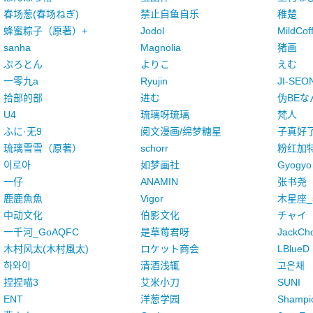
春场葱(春场ねぎ)
禁止自鱼自乐
稚楚
蜂蜜粽子（原著）+
Jodol
MildCof
sanha
Magnolia
猪画
ぷろとん
よりこ
えむ
一零九a
Ryujin
JI-SEO
拾部的部
进む
伪BEな
U4
琉璃呀琉璃
梵人
ふに·无9
阅文漫画/绵梦糖星
子真好
琉璃雪雪（原著）
schorr
粉红加特
이로아
如梦画社
Gyogyo
一仔
ANAMIN
张书尧
鹿鹿魚魚
Vigor
木星座_
中动文化
伯影文化
チャイ
一千河_GoAQFC
是草莓君呀
JackCh
木村风太(木村風太)
ロケット商会
LBlueD
하와이
清酒浅辄
고은채
捏捏喵3
艾米小刀
SUNI
ENT
洋葱学园
Shampi