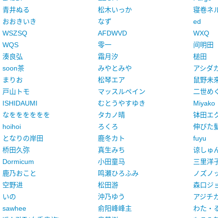
青井ぬる
松木いっか
寝卷ネ
おおきいき
なず
ed
WSZSQ
AFDWVD
WXQ
WQS
零一
间明田
湊良弘
霜月汐
槌田
soon茶
みやとみや
アシダ
まりお
松琴エア
鼠野未
戸山トモ
マッスルペイン
二世め
ISHIDAUMI
むとうやすゆき
Miyako
なをををををを
タカノ晴
钵田エ
hoihoi
ろくろ
伸びた
となりの岸田
鹿冬カト
fuyu
桥田久弥
真生みち
谅しゅ
Dormicum
小田童马
三里洋
鹿乃おこと
鸣瀬ひろふみ
ノズノ
空野进
松田游
森口ジ
いの
沖乃ゆう
アジチ
sawhee
俞阳峰峰主
わた・