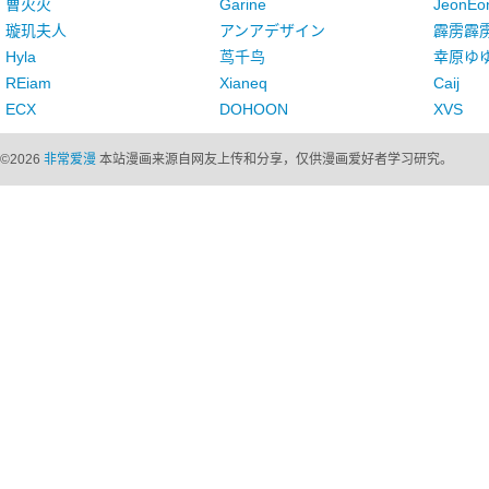
曹火火
Garine
JeonEo
璇玑夫人
アンアデザイン
霹雳霹
Hyla
茑千鸟
幸原ゆ
REiam
Xianeq
Caij
ECX
DOHOON
XVS
©
2026
非常爱漫
本站漫画来源自网友上传和分享，仅供漫画爱好者学习研究。