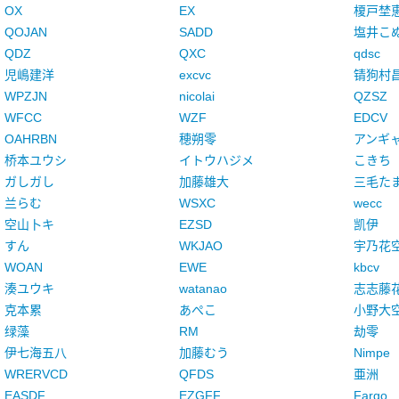
OX
EX
榎戸埜
QOJAN
SADD
塩井こ
QDZ
QXC
qdsc
児嶋建洋
excvc
锖狗村
WPZJN
nicolai
QZSZ
WFCC
WZF
EDCV
OAHRBN
穂朔零
アンギ
桥本ユウシ
イトウハジメ
こきち
ガしガし
加藤雄大
三毛た
兰らむ
WSXC
wecc
空山卜キ
EZSD
凯伊
すん
WKJAO
宇乃花
WOAN
EWE
kbcv
湊ユウキ
watanao
志志藤
克本累
あぺこ
小野大
绿藻
RM
劫零
伊七海五八
加藤むう
Nimpe
WRERVCD
QFDS
亜洲
EASDF
EZGFF
Fargo