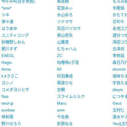
백수귀족(白手贵族)
奥英樹
もろみ
*sow*
花宫みぃ
冬眠结
ツネ
水山めろ
かたて
津々浦
ツナマサ
강희석
はうあゆ
风吕川ツカサ
永地江
ユニティコング
奥山哲矢
選分つ
砂糖野しおん
山鷹景
泽田コ
粥川すず
むちゃハム
古泽优
EAEOL
ZC
李修延
Hagiu
咕噜咪x子涅
森日乃
Anna
60
doomin
k.kうさこ
时羽兼成
塩味ち
ヨシノ
苺波ひな
宇良た
コメダヨシヒサ
甘頼
dieyin
Nas
スライムミルク
につや
seul-gi
Maru
Geut
sunbae
som
玉村仁
垪和等
千佐希
清水ヤ
野川せろり
折原ねる
Yeul(主