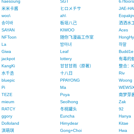
haesoung
SGT
67floors
米米卡酱
ヒロメチサ
JAE-HA
woo\
ah\
Eopakj
송이바
板垣八己
洒洒水
SAYAN
KIWOO
Aces
NFToon
随你飞漫画工作室
HongHy
La
밤마녀
하말
Giwa
Leaf
Budd1e
jackpot
lottery
有毒的
KangKi
甘甘甘雨（原著）
整合：K
水千丞
十八日
Riv
bluepic
PPAYONG
Woong
Pi
Ma
WEWS
TEZE
Poya
南梦芽
mieum
Seolhong
Zak
RATCY
冬桃罐头
92
ggory
Euncha
Hanya
Dolloland
Himydear
Kitae
淇萌琪
Gong+Choi
Hwa