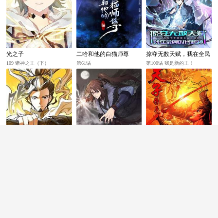
光之子
二哈和他的白猫师尊
掠夺无数天赋，我在全民
时代封神
109 诸神之王（下）
第61话
第100话 我是新的王！
我的宗门亿点强
公子别秀了！
天子传奇一