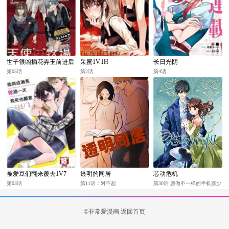
世子很凶插花弄玉前进后
采蜜1V.1H
长日光阴
出
第05话
第2话
第4话
被爱豆们翻来覆去1V7
透明的同居
芯动危机
第03话
第11话：对不起
第30话 愿做不一样的半机器少
女！
©非常爱漫画
返回首页