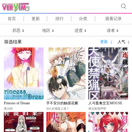
首页
更新
排行
分类
观看记录
邪恶
地区
进度
读者
筛选结果
更新
人气
Princess of Dream
手不安分的触摸花瓣
人与畜禽交互MOUSE
第26回
004 好感度上涨？
再次延期声明