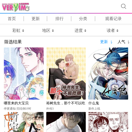
首页
更新
排行
分类
观看记录
彩虹
地区
进度
读者
筛选结果
更新
人气
哪里来的大宝贝
裕树先生，那个不可以吃
什么鬼
哦
停更通知-完结倒计时
外传3
新作上线