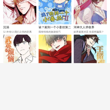
沉溺
诶？捡到一个小姜丝第二
河神大人求收养
季
52 外传12-我们之间的距离
我有特殊的旅游技巧
妖界篇第30话 你居然骗我？
画家的味道
不可告密
王储难保