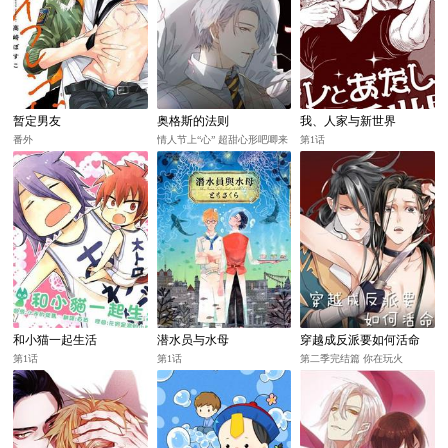
暂定男友
奥格斯的法则
我、人家与新世界
番外
情人节上“心” 超甜心形吧唧来
第1话
啦
和小猫一起生活
潜水员与水母
穿越成反派要如何活命
第1话
第1话
第二季完结篇 你在玩火