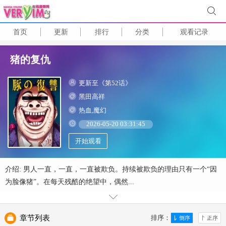
首页
更新
排行
分类
观看记录
猪的复仇
更新至《第52话》
黑田高祥
热血,魔幻
2026-05-20 03:31:45
开始观看
介绍: 男人一直，一直，一直被欺负。持续被欺负的理由只有一个“因
为脸像猪”。在每天残酷的绝望中，偶然...
章节列表
排序：