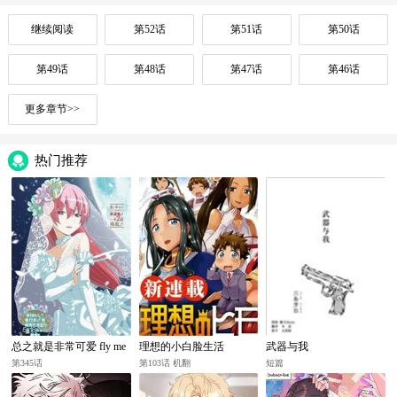
继续阅读
第52话
第51话
第50话
第49话
第48话
第47话
第46话
更多章节>>
热门推荐
总之就是非常可爱 fly me
理想的小白脸生活
武器与我
to the moon
第345话
第103话 机翻
短篇