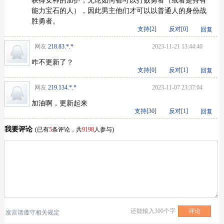
获得女神的加护，无论如何都可以打败勇者（或者是持有
能力宝石的人），因此男主他们才可以以普通人的身份战
胜勇者。
支持[
2
]
反对[
0
]
回复
网友
218.83.*.*
2023-11-21 13:44:40
咋不更新了？
支持[
0
]
反对[
1
]
回复
网友
219.134.*.*
2023-11-07 23:37:04
加油啊，更新起来
支持[
30
]
反对[
1
]
回复
我要评论
(已有
5
条评论，共
9198
人参与)
还能输入
300
个字
发言请遵守相关规定