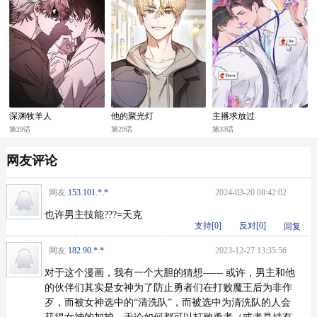
深渊牧羊人
他的聚光灯
主播求放过
第29话
第29话
第33话
网友评论
网友
153.101.*.*
2024-03-20 08:42:02
也许男主技能???=天克
支持[
0
]
反对[
0
]
回复
网友
182.90.*.*
2023-12-27 13:35:56
对于这个漫画，我有一个大胆的猜想—— 或许，男主和他
的伙伴们其实是女神为了防止勇者们在打败魔王后为非作
歹，而被女神选中的“清洗队”，而被选中为清洗队的人会