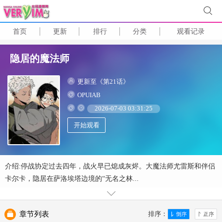
首页
更新
排行
分类
观看记录
隐居的魔法师
更新至《第21话》
OPUIAB
2026-07-03 03:31:25
开始观看
介绍:停战协定过去四年，战火早已熄成灰烬。大魔法师尤雷斯和伴侣
卡尔卡，隐居在萨洛埃塔边境的“无名之林...
章节列表
排序：