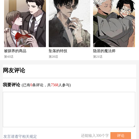
被驯养的商品
坠落的特技
隐居的魔法师
第43话
第20话
第21话
网友评论
我要评论
(已有
0
条评论，共
7568
人参与)
还能输入
300
个字
发言请遵守相关规定