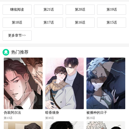
继续阅读
第21话
第20话
第19话
第18话
第17话
第16话
第15话
更多章节>>
热门推荐
伪装阿尔法
暗香缠身
被播种的日子
第13话
第30话
第23话