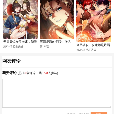
开局震惊女帝老婆，我无
三流反派的学院生存记
全民转职：驭龙师是最弱
敌了
第128话 抢占先机
第111话
职业？
第266话 地下决战
网友评论
我要评论
(已有
0
条评论，共
3728
人参与)