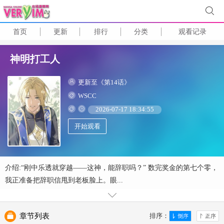
首页
更新
排行
分类
观看记录
神明打工人
更新至《第14话》
WSCC
2026-07-17 18:34:55
开始观看
介绍:“刚中乐透就穿越——这神，能辞职吗？” 数完奖金的第七个零，
我正准备把辞职信甩到老板脸上。眼...
章节列表
排序：