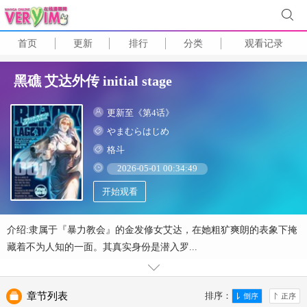
首页
更新
排行
分类
观看记录
黑礁 艾达外传 initial stage
更新至《第4话》
やまむらはじめ
格斗
2026-05-01 00:34:49
开始观看
介绍:隶属于『暴力教会』的金发修女艾达，在她粗犷爽朗的表象下掩
藏着不为人知的一面。其真实身份是潜入罗...
章节列表
排序：