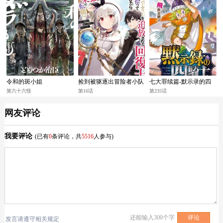
令和的斑小姐
捡到被驱逐出冒险者小队
七大罪续篇-默示录的四
的回复术士少女、培养后
骑士
第六十六怪
第16话
第235话
竟转职成最强职业！？
网友评论
我要评论
(已有
0
条评论，共
5516
人参与)
还能输入
300
个字
发言请遵守相关规定