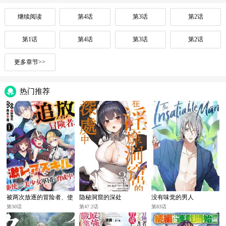
继续阅读
第4话
第3话
第2话
第1话
第4话
第3话
第2话
更多章节>>
热门推荐
被两次放逐的冒险者、使
隐秘洞窟的深处
没有味觉的男人
用超稀有技能培育美少女
第30话
第47.2话
第83话
军团!