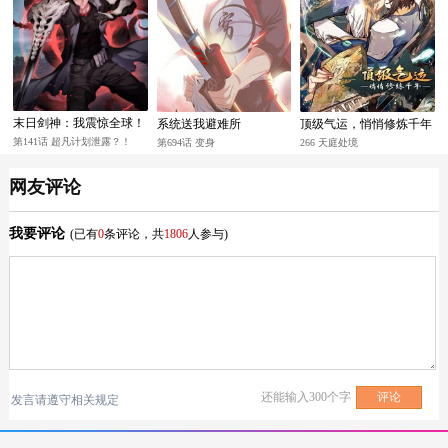
末日剑神：我震惊全球！
系统送我避难所
顶级气运，悄悄修炼千年
第141话 超凡计划泄露？！
第694话 变身
266 天庭处境
网友评论
我要评论
(已有
0
条评论，共
1806
人参与)
还能输入
300
个字
发言请遵守相关规定