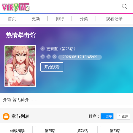
首页
更新
排行
分类
观看记录
热情拳击馆
更新至《第75话》
2026-06-17 13:45:09
开始观看
介绍:暂无简介……
章节列表
排序：
继续阅读
第75话
第74话
第73话