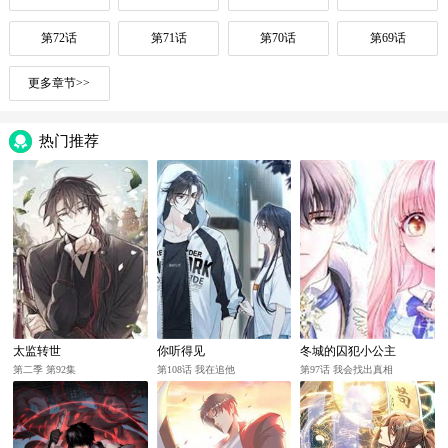
第72话
第71话
第70话
第69话
更多章节>>
热门推荐
太监转世
你听得见
冬城的囚犯小公主
第二季 第92集
第108话 我在追他
第97话 我会找出真相