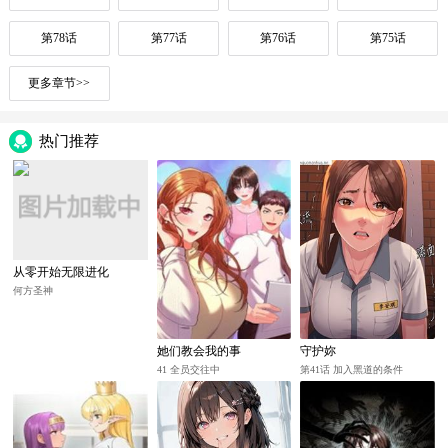
第78话
第77话
第76话
第75话
更多章节>>
热门推荐
从零开始无限进化
何方圣神
她们教会我的事
守护妳
41 全员交往中
第41话 加入黑道的条件