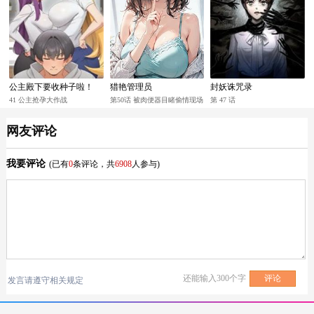
公主殿下要收种子啦！
猎艳管理员
封妖诛咒录
41 公主抢孕大作战
第50话 被肉便器目睹偷情现场
第 47 话
网友评论
我要评论
(已有
0
条评论，共
6908
人参与)
还能输入
300
个字
发言请遵守相关规定