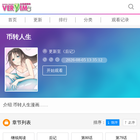
首页
更新
排行
分类
观看记录
币转人生
更新至《后记》
2026-08-05 13:35:12
开始观看
介绍:币转人生漫画……
章节列表
排序：
继续阅读
后记
第80话
第79话