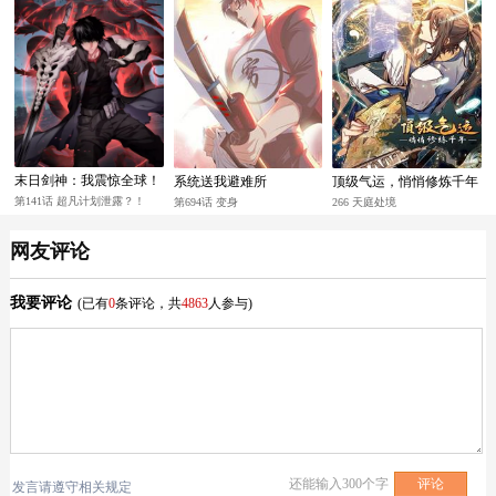
末日剑神：我震惊全球！
系统送我避难所
顶级气运，悄悄修炼千年
第141话 超凡计划泄露？！
第694话 变身
266 天庭处境
网友评论
我要评论
(已有
0
条评论，共
4863
人参与)
还能输入
300
个字
发言请遵守相关规定