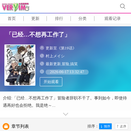
首页
更新
排行
分类
观看记录
「已经…不想再工作了」
更新至《第19话》
村上メイシ
最新更新,冒险,搞笑
2026-06-17 13:32:47
开始观看
介绍:「已经…不想再工作了」冒险者辞职不干了。事到如今，即使待
遇再好也会拒绝。我是绝～...
章节列表
排序：