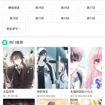
继续阅读
第19话
第18话
第17话
第16话
第15话
第14话
第13话
更多章节>>
热门推荐
太监转世
你听得见
冬城的囚犯小公主
第二季 第92集
第108话 我在追他
第97话 我会找出真相