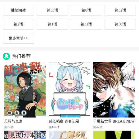
继续阅读
第33话
第6话
第32话
第2话
第1话
第31话
第30话
更多章节>>
热门推荐
天羽与鬼岛
碧蓝档案 青春记录
干爆新世界 BREAK NEW
WORLD
第27话
第164话
第47话