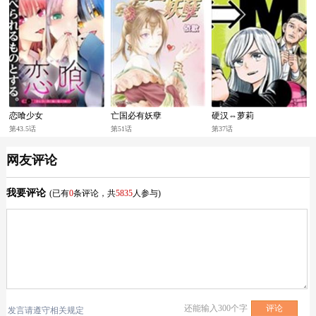
恋喰少女
亡国必有妖孽
硬汉⇔萝莉
第43.5话
第51话
第37话
网友评论
我要评论
(已有
0
条评论，共
5835
人参与)
还能输入
300
个字
发言请遵守相关规定