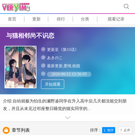
首页
更新
排行
分类
观看记录
与猫相邻尚不识恋
更新至《第33话》
あきのこ
最新更新,爱情,校园
2026-06-12 13:56:05
开始观看
介绍:自幼就极为怕生的濑野凑同学在升入高中后几天都没能交到朋
友，并且从未见过邻座整日睡觉的猫实同学的...
章节列表
排序：