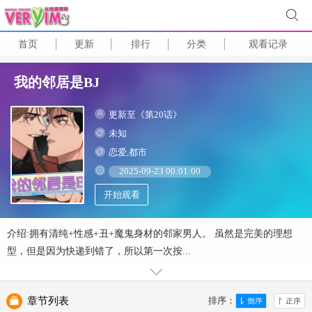
首页
更新
排行
分类
观看记录
我的邻居是BJ
更新至《第20话》
未知
恋爱,都市
2025-09-23 00:01:00
开始观看
介绍:拥有清纯+性感+丑+魔鬼身材的邻家男人。 虽然是完美的理想
型，但是因为快递到错了，所以第一次按...
章节列表
排序：