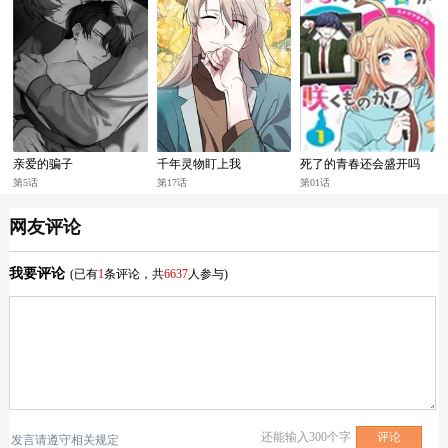
亲爱的骗子
千年灵物盯上我
死了的青春还会盛开吗
第5话
第17话
第01话
网友评论
我要评论
(已有
1
条评论，共
6637
人参与)
还能输入
300
个字
发言请遵守相关规定