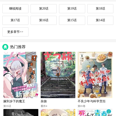
继续阅读
第20话
第19话
第18话
第17话
第16话
第15话
第14话
更多章节>>
热门推荐
嫁到乡下的魔王
杂旅
不良少年与科学烹饪
第35话
番外4
第01卷