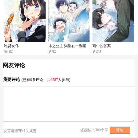
吃货女仆
冰之公主 渴望在一隅暖
雨中的答案
阳中融化
第48话
第7话
第17话
网友评论
我要评论
(已有
0
条评论，共
6587
人参与)
还能输入
300
个字
发言请遵守相关规定