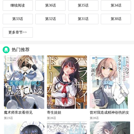
继续阅读
第36话
第35话
第34话
第33话
第32话
第31话
第30话
更多章节>>
热门推荐
魔术师库农看得见
寄生娃娃
曾对我造成精神创伤的女
性们又开始关注我，但可
第23话
第28话
第28话
惜的是为时已晚