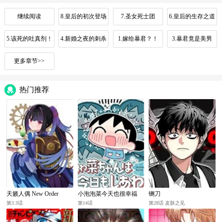
继续阅读
8.皇后的初次登场
7.圣女死士团
6.皇后的生存之道
5.该死的吐真剂！
4.新婚之夜的刺杀
1.嫁给暴君？！
3.暴君竟是美男
子！
更多章节>>
热门推荐
天籁人偶 New Order
小泡泡菜今天也很幸福
铡刀
第3.3话
第14话
第28话 皮肤之见