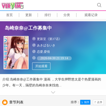
首页
更新
排行
分类
观看记录
岛崎奈奈@工作募集中
更新至《第37话》
あきばるいき
恋爱,爱情
2026-04-30 21:19:14
开始观看
介绍:岛崎奈奈@工作募集中 漫画 ，大学生押野悠太是个热爱漫画的
少年。有一天，隔壁的岛崎奈奈来找他...
章节列表
排序：