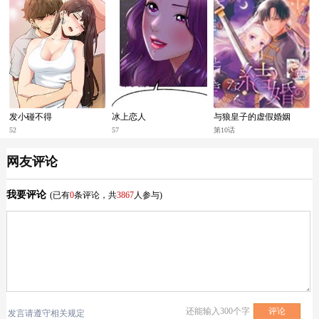
发小碰不得
冰上恋人
与狼皇子的虚假婚姻
52
57
第10话
网友评论
我要评论
(已有
0
条评论，共
3867
人参与)
还能输入
300
个字
发言请遵守相关规定