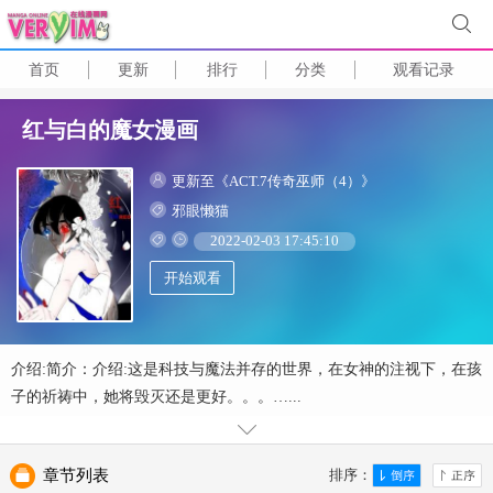
首页
更新
排行
分类
观看记录
红与白的魔女漫画
更新至《ACT.7传奇巫师（4）》
邪眼懒猫
2022-02-03 17:45:10
开始观看
介绍:简介：介绍:这是科技与魔法并存的世界，在女神的注视下，在孩
子的祈祷中，她将毁灭还是更好。。。…...
章节列表
排序：