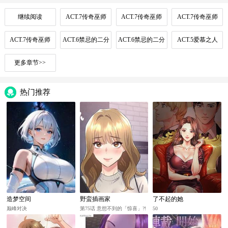
继续阅读
ACT.7传奇巫师
ACT.7传奇巫师
ACT.7传奇巫师
（4）
（3）
（2）
ACT.7传奇巫师
ACT.6禁忌的二分
ACT.6禁忌的二分
ACT.5爱慕之人
之一（2）
之一
（4）
更多章节>>
热门推荐
造梦空间
野蛮插画家
了不起的她
巅峰对决
第75话 意想不到的「惊喜」?!
50