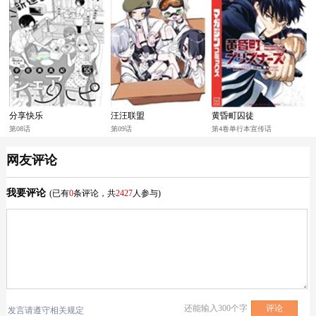
分享快乐
汪汪联盟
黄昏町囚徒
第08话
第09话
第4卷单行本宣传话
网友评论
我要评论
(已有
0
条评论，共
2427
人参与)
还能输入
300
个字
发言请遵守相关规定