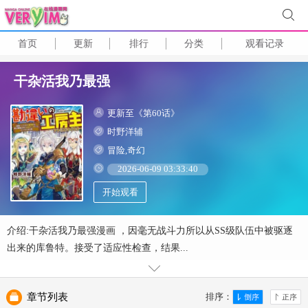
首页
更新
排行
分类
观看记录
干杂活我乃最强
更新至《第60话》
时野洋辅
冒险,奇幻
2026-06-09 03:33:40
开始观看
介绍:干杂活我乃最强漫画 ，因毫无战斗力所以从SS级队伍中被驱逐
出来的库鲁特。接受了适应性检查，结果...
章节列表
排序：