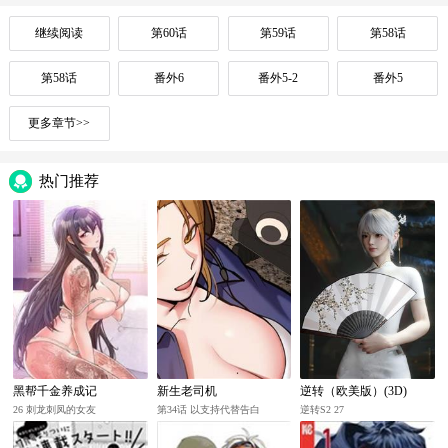
继续阅读
第60话
第59话
第58话
第58话
番外6
番外5-2
番外5
更多章节>>
热门推荐
黑帮千金养成记
新生老司机
逆转（欧美版）(3D)
26 刺龙刺凤的女友
第34话 以支持代替告白
逆转S2 27