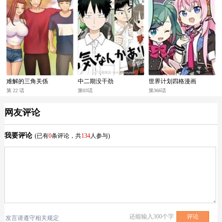
难解的三角关係
中二期没干劲
世界计划四格漫画
第 22 话
第03话
第366话
网友评论
我要评论
(已有
0
条评论，共
134
人参与)
还能输入
300
个字
发言请遵守相关规定