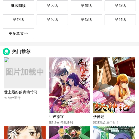
继续阅读
第50话
第49话
第48话
第47话
第46话
第45话
第44话
更多章节>>
热门推荐
世上最好的青梅竹马
90 结伴而行
斗破苍穹
妖神记
第519回 帝战终局
第213话2 三个月！