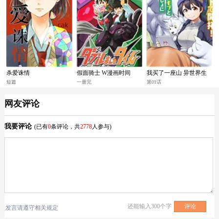
杀爱诛情
假面骑士 W漫画时间
我买了一座山 异世界生
活其实也不赖
短篇
一册完
第01话
网友评论
我要评论
(已有
0
条评论，共
2778
人参与)
还能输入
300
个字
发言请遵守相关规定