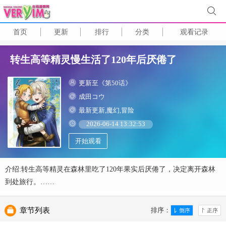
首页
更新
排行
分类
观看记录
转生高等精灵慢生活了120年后厌倦了
更新至《第50话》
成田コウ
最新更新,魔幻,冒险
2026-06-14 13:32:53
开始观看
介绍:转生高等精灵在森林里吃了120年果实后厌倦了，决定离开森林
到处旅行。……
章节列表
排序：