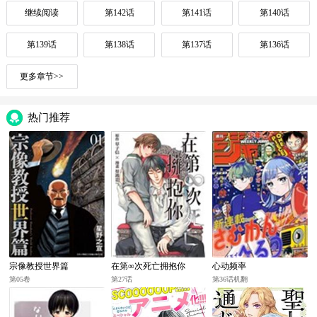
继续阅读
第142话
第141话
第140话
第139话
第138话
第137话
第136话
更多章节>>
热门推荐
宗像教授世界篇
在第∞次死亡拥抱你
心动频率
第05卷
第27话
第36话机翻