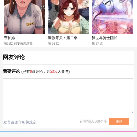
守护妳
调教开关：第二季
异世界骑士团长
第31话 想要就恳求我
第 36 话
第 67 话
网友评论
我要评论
(已有
0
条评论，共
5352
人参与)
还能输入
300
个字
发言请遵守相关规定