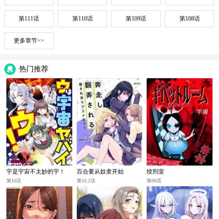
第111话
第110话
第109话
第108话
更多章节>>
热门推荐
宇是宇宙不太妙的宇！
百合要从奴隶开始
绞刑室
第10话
第16.2话
第06话