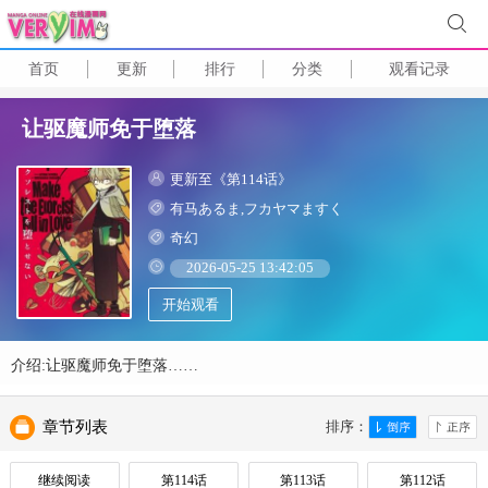
首页
更新
排行
分类
观看记录
让驱魔师免于堕落
更新至《第114话》
有马あるま,フカヤマますく
奇幻
2026-05-25 13:42:05
开始观看
介绍:让驱魔师免于堕落……
章节列表
排序：
继续阅读
第114话
第113话
第112话