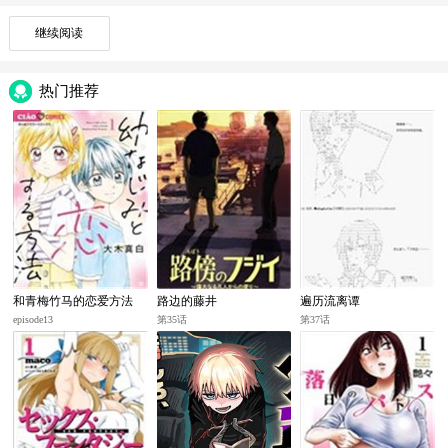
继续阅读
热门推荐
和青梅竹马的恋爱方法
路边的藤井
遍历流离谭
episode13
第35话
第37话