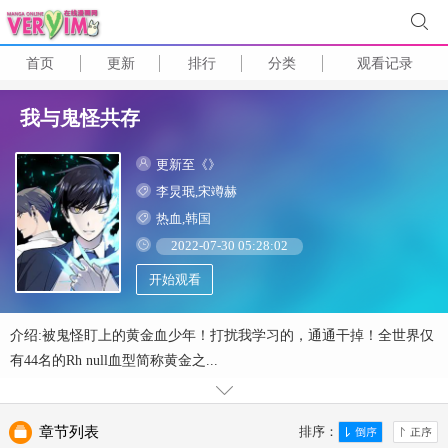
首页
更新
排行
分类
观看记录
我与鬼怪共存
更新至《》
李炅珉,宋竴赫
热血,韩国
2022-07-30 05:28:02
开始观看
介绍:被鬼怪盯上的黄金血少年！打扰我学习的，通通干掉！全世界仅
有44名的Rh null血型简称黄金之...
章节列表
排序：