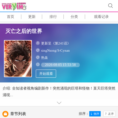
首页
更新
排行
分类
观看记录
灭亡之后的世界
更新至《第241话》
singNsong/S-Cynan
热血
2026-08-05 15:53:58
开始观看
介绍: 全知读者视角编剧新作！突然涌现的巨塔和怪物！某天巨塔突然
涌现...
章节列表
排序：