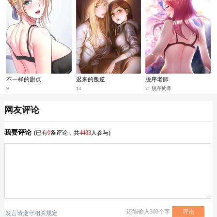
不一样的甜点
迟来的叛逆
脱序老師
9
13
21 脱序教师
网友评论
我要评论
(已有
0
条评论，共
4483
人参与)
还能输入
300
个字
发言请遵守相关规定