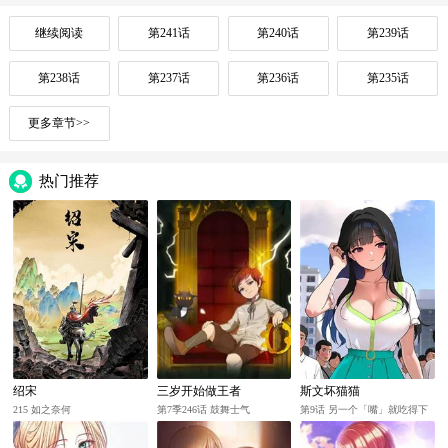
继续阅读
第241话
第240话
第239话
第238话
第237话
第236话
第235话
更多章节>>
热门推荐
绍宋
三岁开始做王者
斯文坏猫猫
215 如之奈何
第7季246话 鼓舞士气
第9话 另一个「嘴」就吃得下
了