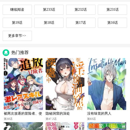
继续阅读
第233话
第232话
第231话
第19话
第18话
第17话
第16话
更多章节>>
热门推荐
被两次放逐的冒险者、使
隐秘洞窟的深处
没有味觉的男人
用超稀有技能培育美少女
第30话
第47.2话
第83话
军团!