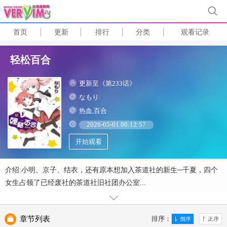
首页
更新
排行
分类
观看记录
轻松百合
更新至《第233话》
なもり
热血,百合
2026-05-01 00:12:57
开始观看
介绍:小明、京子、结衣，还有原本想加入茶道社的新生─千夏，四个
女生占领了已经废社的茶道社旧社团办公室...
章节列表
排序：