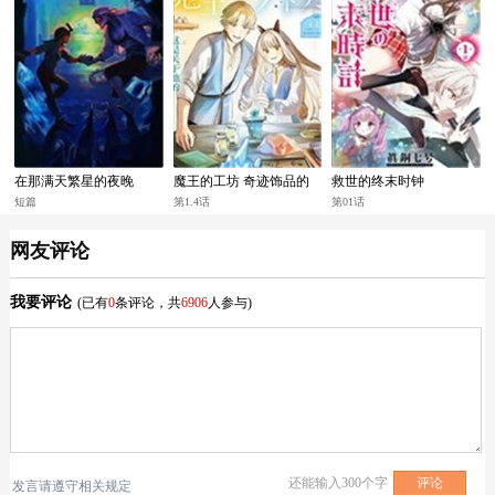
在那满天繁星的夜晚
魔王的工坊 奇迹饰品的
救世的终末时钟
制作方法
短篇
第1.4话
第01话
网友评论
我要评论
(已有
0
条评论，共
6906
人参与)
还能输入
300
个字
发言请遵守相关规定