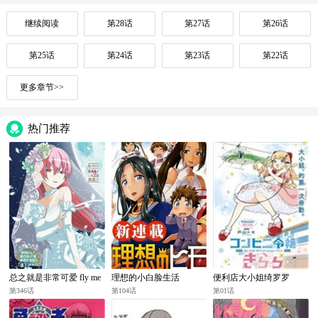
继续阅读
第28话
第27话
第26话
第25话
第24话
第23话
第22话
更多章节>>
热门推荐
总之就是非常可爱 fly me
理想的小白脸生活
便利店大小姐绮罗罗
to the moon
第346话
第104话
第01话