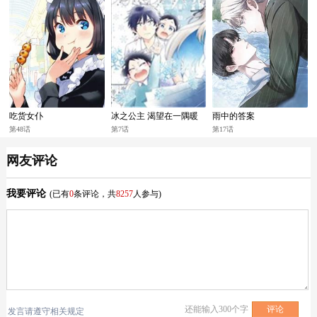
吃货女仆
冰之公主 渴望在一隅暖
雨中的答案
阳中融化
第48话
第7话
第17话
网友评论
我要评论
(已有
0
条评论，共
8257
人参与)
还能输入
300
个字
发言请遵守相关规定