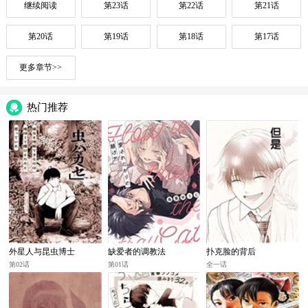
继续阅读
第23话
第22话
第21话
第20话
第19话
第18话
第17话
更多章节>>
热门推荐
外星人与昆虫博士
缺爱者的调教法
扑克脸的背后
第02话
第01话
全一话