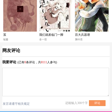
茧
我们就差临门一脚
百大兵器谱
短篇
全一话
第01话
网友评论
我要评论
(已有
0
条评论，共
8111
人参与)
还能输入
300
个字
发言请遵守相关规定