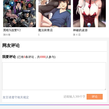
黑暗X战警V2
魔法刺青店
神祕的桌游
第01卷
5
第 6 话
网友评论
我要评论
(已有
0
条评论，共
6988
人参与)
还能输入
300
个字
发言请遵守相关规定