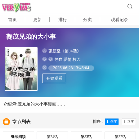
首页
更新
排行
分类
观看记录
鞠茂兄弟的大小事
更新至《第84话》
热血,爱情,校园
2026-06-28 13:46:04
开始观看
介绍:鞠茂兄弟的大小事漫画……
章节列表
排序：
继续阅读
第84话
第83话
第82话