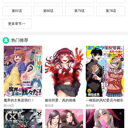
第81话
第80话
第79话
第78话
更多章节>>
热门推荐
魔界的主角是我们！
被你所爱、真的很痛
一根筋的风纪委员与裙长
不当的JK
第134话
第65话
第95话