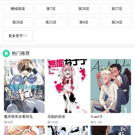
继续阅读
第7话
第28话
第27话
第26话
第25话
第6话
第24话
更多章节>>
热门推荐
魔术师库农看得见
无能的奈奈
A and D
第38话
第120话
第61.2话