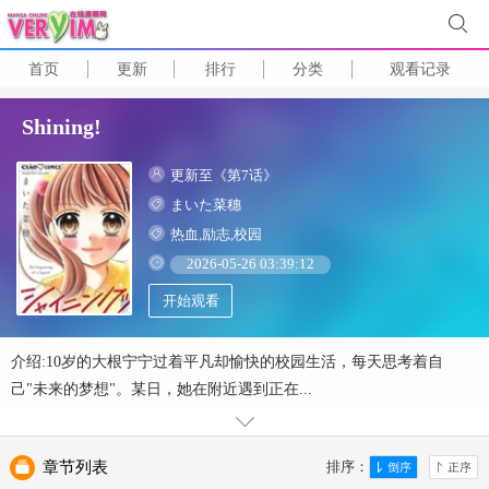
首页
更新
排行
分类
观看记录
Shining!
更新至《第7话》
まいた菜穗
热血,励志,校园
2026-05-26 03:39:12
开始观看
介绍:10岁的大根宁宁过着平凡却愉快的校园生活，每天思考着自
己"未来的梦想"。某日，她在附近遇到正在...
章节列表
排序：