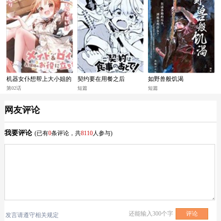
机器女仆想帮上大小姐的
契约要在用餐之后
如野兽般饥渴
忙
第02话
短篇
短篇
网友评论
我要评论
(已有
0
条评论，共
8110
人参与)
还能输入
300
个字
发言请遵守相关规定