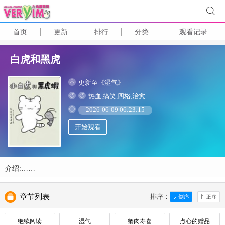
首页
更新
排行
分类
观看记录
白虎和黑虎
更新至《湿气》
热血,搞笑,四格,治愈
2026-06-09 06:23:15
开始观看
介绍:……
章节列表
排序：
继续阅读
湿气
蟹肉寿喜
点心的赠品