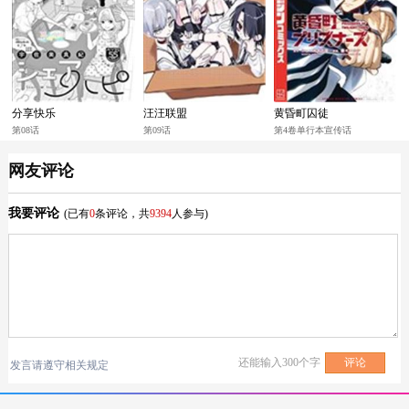
分享快乐
汪汪联盟
黄昏町囚徒
第08话
第09话
第4卷单行本宣传话
网友评论
我要评论
(已有
0
条评论，共
9394
人参与)
还能输入
300
个字
发言请遵守相关规定