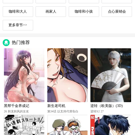
咖啡和大人
画家人
咖啡和小孩
点心展销会
更多章节>>
热门推荐
黑帮千金养成记
新生老司机
逆转（欧美版）(3D)
26 刺龙刺凤的女友
第34话 以支持代替告白
逆转S2 27