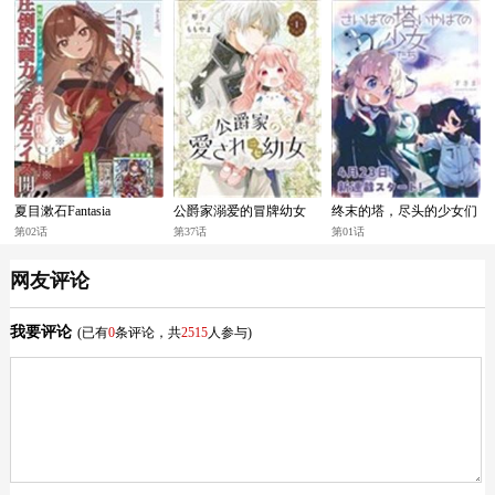
夏目漱石Fantasia
公爵家溺爱的冒牌幼女
终末的塔，尽头的少女们
第02话
第37话
第01话
网友评论
我要评论
(已有
0
条评论，共
2515
人参与)