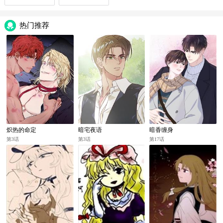
热门推荐
炽热的命定
暗宅夜语
暗香缠身
第3话
第3话
第17话