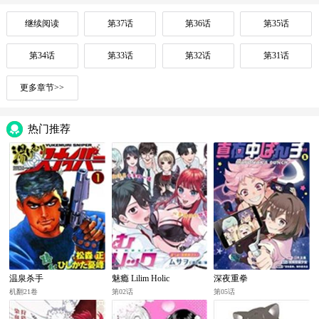
继续阅读
第37话
第36话
第35话
第34话
第33话
第32话
第31话
更多章节>>
热门推荐
温泉杀手
魅瘾 Lilim Holic
深夜重拳
机翻21卷
第02话
第05话