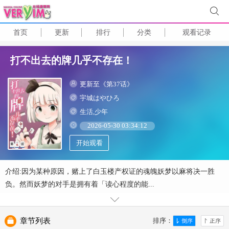
首页
更新
排行
分类
观看记录
打不出去的牌几乎不存在！
更新至《第37话》
宇城はやひろ
生活,少年
2026-05-30 03:34:12
开始观看
介绍:因为某种原因，赌上了白玉楼产权证的魂魄妖梦以麻将决一胜
负。然而妖梦的对手是拥有着「读心程度的能...
章节列表
排序：