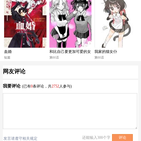
血婚
和比自己要更加可爱的女
我家的猫女仆
孩子相遇了
短篇
第01话
第01话
网友评论
我要评论
(已有
0
条评论，共
2752
人参与)
还能输入
300
个字
发言请遵守相关规定