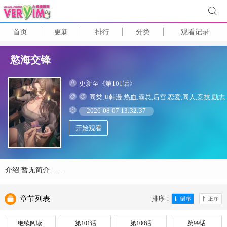
首页
更新
排行
分类
观看记录
慾海交锋
更新至《第101话》
同类,JJ韩漫,热血,霸总,后宫,恋爱,同人,竞技,励志
2026-08-07 13:32:37
开始观看
介绍:暂无简介……
章节列表
排序：
继续阅读
第101话
第100话
第99话