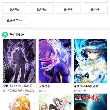
第98话
第97话
第96话
第95话
更多章节>>
热门推荐
全民末日：我，病毒君王
反派绝杀
斗罗大陆4终极斗罗
第129话 融合失败！其他的道
第244话
龙神的召唤
路