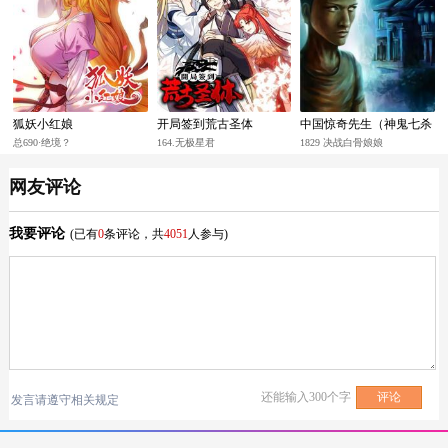
狐妖小红娘
开局签到荒古圣体
中国惊奇先生（神鬼七杀
令）
总690·绝境？
164.无极星君
1829 决战白骨娘娘
网友评论
我要评论
(已有
0
条评论，共
4051
人参与)
还能输入
300
个字
发言请遵守相关规定