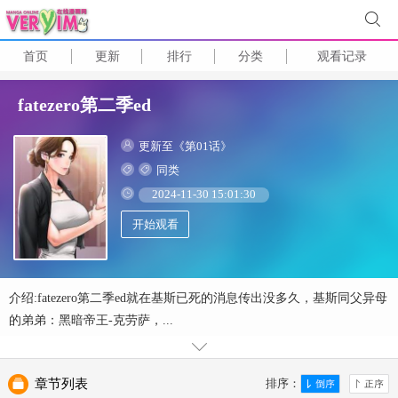
首页
更新
排行
分类
观看记录
fatezero第二季ed
更新至《第01话》
同类
2024-11-30 15:01:30
开始观看
介绍:fatezero第二季ed就在基斯已死的消息传出没多久，基斯同父异母
的弟弟：黑暗帝王-克劳萨，...
章节列表
排序：