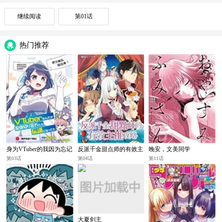
继续阅读
第01话
热门推荐
身为VTuber的我因为忘记
反派千金甜点师的有效主
晚安，文美同学
关台而成了传说
推攻略
第03话
第04话
第11话
大夏剑主