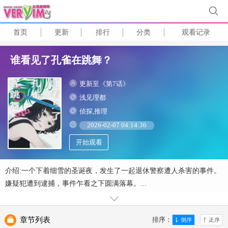
首页
更新
排行
分类
观看记录
谁看见了孔雀在跳舞？
更新至《第7话》
浅见理都
侦探,推理
2026-02-07 04:14:36
开始观看
介绍:一个下着细雪的圣诞夜，发生了一起退休警察遭人杀害的事件。
嫌疑犯遭到逮捕，事件乍看之下圆满落幕。...
章节列表
排序：