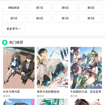
继续阅读
第7话
第6话
第6话
第5话
第4话
第3话
第3话
更多章节>>
热门推荐
社长与酒与星
海风与龙的栖息地
不起眼的大叔。其实是英
雄。~毫无自觉中已然无
第30话
第06话
第25话
敌，似乎在侄女的迷宫直
播中被曝光了~