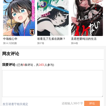
中场核心华
谁看见了孔雀在跳舞？
圣君想要纯洁的生活
第14.2话机翻
第07卷
第04卷
网友评论
我要评论
(已有
0
条评论，共
2451
人参与)
还能输入
300
个字
发言请遵守相关规定