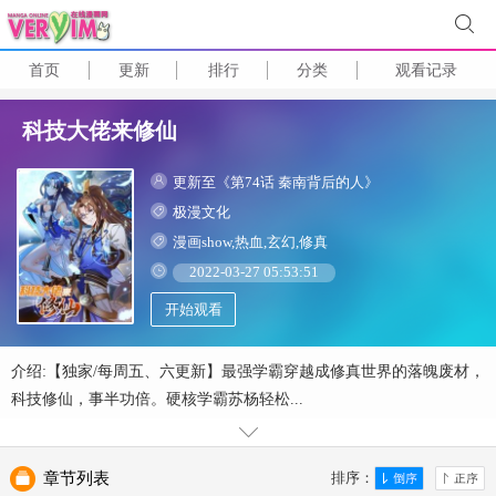
首页
更新
排行
分类
观看记录
科技大佬来修仙
更新至《第74话 秦南背后的人》
极漫文化
漫画show,热血,玄幻,修真
2022-03-27 05:53:51
开始观看
介绍:【独家/每周五、六更新】最强学霸穿越成修真世界的落魄废材，
科技修仙，事半功倍。硬核学霸苏杨轻松...
章节列表
排序：