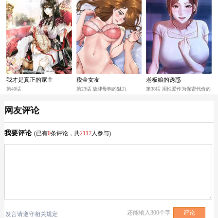
我才是真正的家主
税金女友
老板娘的诱惑
第40话
第23话 放肆母狗的魅力
第38话 用性爱作为保密代价的
上司
网友评论
我要评论
(已有
0
条评论，共
2117
人参与)
还能输入
300
个字
发言请遵守相关规定