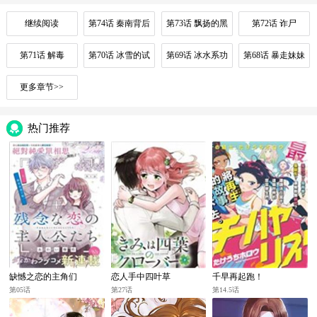
继续阅读
第74话 秦南背后
第73话 飘扬的黑
第72话 诈尸
的人
色灵气
第71话 解毒
第70话 冰雪的试
第69话 冰水系功
第68话 暴走妹妹
炼
法
更多章节>>
热门推荐
缺憾之恋的主角们
恋人手中四叶草
千早再起跑！
第05话
第27话
第14.5话